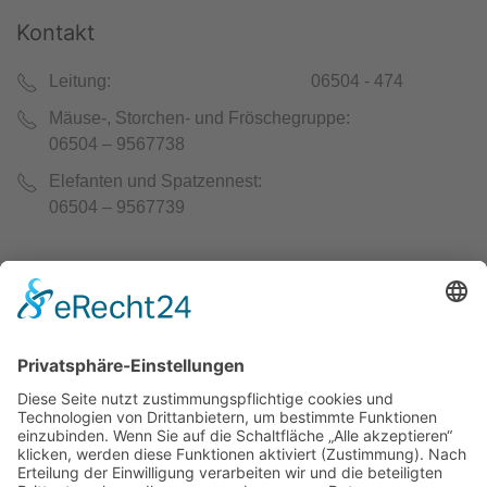
Kontakt
Leitung: 06504 - 474
Mäuse-, Storchen- und Fröschegruppe:
06504 – 9567738
Elefanten und Spatzennest:
06504 – 9567739
leitung@arche-noah-thalfang.de
kita@arche-noah-thalfang.de
Unsere Zeiten
Öffnungszeiten: