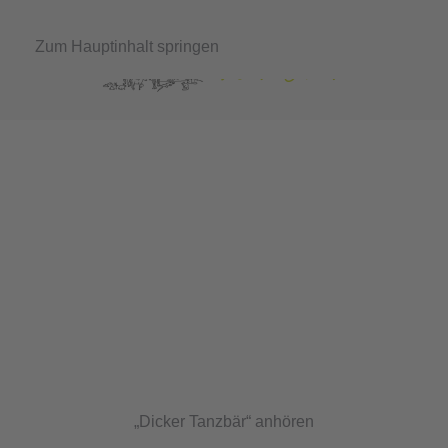
Zum Hauptinhalt springen
Liederschatz der
Kita Arche Noah
„Dicker Tanzbär“ anhören